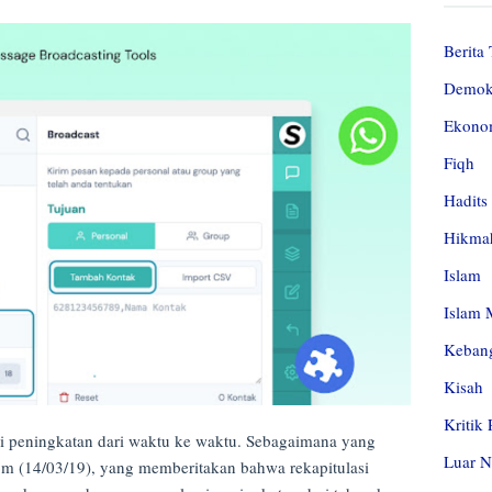
Berita 
Demok
Ekono
Fiqh
Hadits
Hikma
Islam
Islam 
Kebang
Kisah
Kritik
i peningkatan dari waktu ke waktu. Sebagaimana yang
Luar N
com (14/03/19), yang memberitakan bahwa rekapitulasi