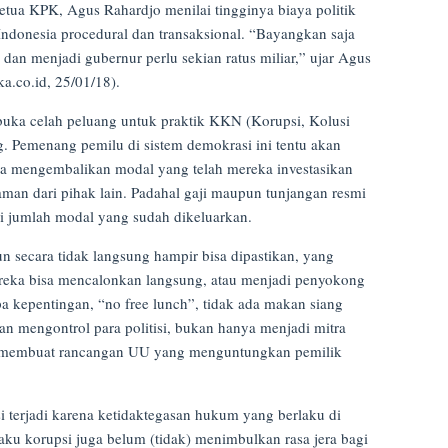
tua KPK, Agus Rahardjo menilai tingginya biaya politik
Indonesia procedural dan transaksional. “Bayangkan saja
, dan menjadi gubernur perlu sekian ratus miliar,” ujar Agus
ka.co.id, 25/01/18).
buka celah peluang untuk praktik KKN (Korupsi, Kolusi
 Pemenang pemilu di sistem demokrasi ini tentu akan
na mengembalikan modal yang telah mereka investasikan
aman dari pihak lain. Padahal gaji maupun tunjangan resmi
i jumlah modal yang sudah dikeluarkan.
pun secara tidak langsung hampir bisa dipastikan, yang
ereka bisa mencalonkan langsung, atau menjadi penyokong
a kepentingan, “no free lunch”, tidak ada makan siang
n mengontrol para politisi, bukan hanya menjadi mitra
m membuat rancangan UU yang menguntungkan pemilik
 terjadi karena ketidaktegasan hukum yang berlaku di
aku korupsi juga belum (tidak) menimbulkan rasa jera bagi