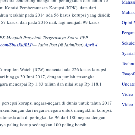
s perkara cenderung mengalami peningkatan dari tahun ke
Mahas
ani Komisi Pemberantasan Korupsi (KPK), data dari
Muhas
hun terakhir pada 2014 ada 56 kasus korupsi yang disidik
7 kasus, dan pada 2016 naik lagi menjadi 99 kasus.
Opini 
Pergau
KPK Menjadi Penyebab Tergerusnya Suara PPP
Sekule
er.com/SbusXufBLP
— Jatim Post (@JatimPost)
April 4,
Syaria
Techn
 Corruption Watch (ICW) mencatat ada 226 kasus korupsi
Tsaqof
ari hingga 30 Juni 2017, dengan jumlah tersangka
Uncate
ara mencapai Rp 1,83 triliun dan nilai suap Rp 118,1
Video
s persepsi korupsi negara-negara di dunia untuk tahun 2017
Video 
kembangan dari negara-negara untuk mengakhiri korupsi.
ndonesia ada di peringkat ke-96 dari 180 negara dengan
tinya paling korup sedangkan 100 paling bersih