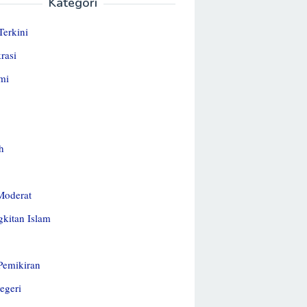
Kategori
Terkini
rasi
mi
h
Moderat
kitan Islam
 Pemikiran
egeri