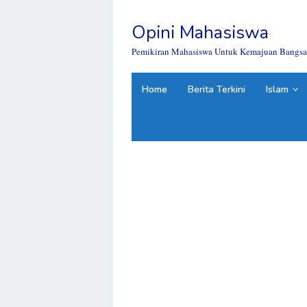
Skip
to
Opini Mahasiswa
content
close
Pemikiran Mahasiswa Untuk Kemajuan Bangsa
Home
Berita Terkini
Islam