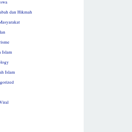
iswa
abah dan Hikmah
Masyarakat
lan
risme
h Islam
ology
ah Islam
gorized
Viral