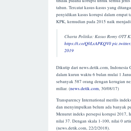
tindak pidana korupsi untuk semua jeni
tahun. Tercatat kasus-kasus yang ditang
penyidikan kasus korupsi dalam empat ta
KPK, kemudian pada 2015 naik menjadi 5
Charta Politika: Kasus Romy OTT 
https://t.co/Q0LxAPKQV0
pic.twitt
2019
Dikutip dari news.detik.com, Indonesia
dalam kurun waktu 6 bulan mulai 1 Janu
sebanyak 587 orang dengan kerugian neg
miliar. (
news.detik.com
, 30/08/17)
Transparency International merilis indek
dan menyimpulkan belum ada banyak per
Menurut indeks persepsi korupsi 2017, I
nilai 37. Dengan skala 1-100, nilai 0 ar
(news.detik.com, 22/2/2018).