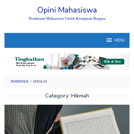
Skip
Opini Mahasiswa
to
content
Pemikiran Mahasiswa Untuk Kemajuan Bangsa
MENU
HOMEPAGE
/
HIKMAH
Category:
Hikmah