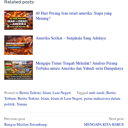
Related posts:
40 Hari Perang Iran israel amerika: Siapa yang
Menang?
Amerika Serikat – Senjakala Sang Adidaya
Mengapa Timur Tengah Meledak? Analisis Perang
Terbuka antara Amerika dan Yahudi serta Dampaknya
Posted in
Berita Terkini
,
Islam
,
Luar Negeri
Tagged
arab saudi
,
Berita
Terbaru
,
Berita Terkini
,
Islam
,
Islam di Luar Negeri
,
peran mahasiswa dalam
politik
,
Yaman
Post
Previous post
Next post
Bangsa Muslim Terombang-
MENGAPA KITA HARUS
navigation