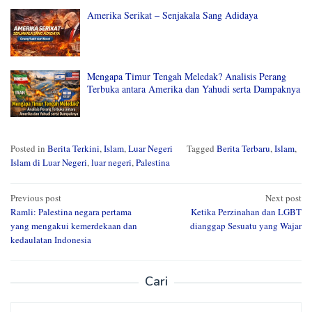
Amerika Serikat – Senjakala Sang Adidaya
Mengapa Timur Tengah Meledak? Analisis Perang
Terbuka antara Amerika dan Yahudi serta Dampaknya
Posted in
Berita Terkini
,
Islam
,
Luar Negeri
Tagged
Berita Terbaru
,
Islam
,
Islam di Luar Negeri
,
luar negeri
,
Palestina
Post
Previous post
Next post
Ramli: Palestina negara pertama
Ketika Perzinahan dan LGBT
navigation
yang mengakui kemerdekaan dan
dianggap Sesuatu yang Wajar
kedaulatan Indonesia
Cari
Search