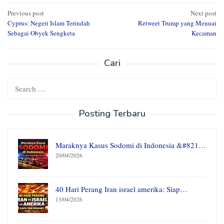
Post
Previous post
Next post
Cyprus: Negeri Islam Terindah
Retweet Trump yang Menuai
navigation
Sebagai Obyek Sengketa
Kecaman
Cari
Search
for:
Posting Terbaru
Maraknya Kasus Sodomi di Indonesia &#821…
20/04/2026
40 Hari Perang Iran israel amerika: Siap…
13/04/2026