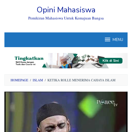
Skip
Opini Mahasiswa
to
content
Pemikiran Mahasiswa Untuk Kemajuan Bangsa
MENU
HOMEPAGE
/
ISLAM
/
KETIKA ROLLE MENERIMA CAHAYA ISLAM