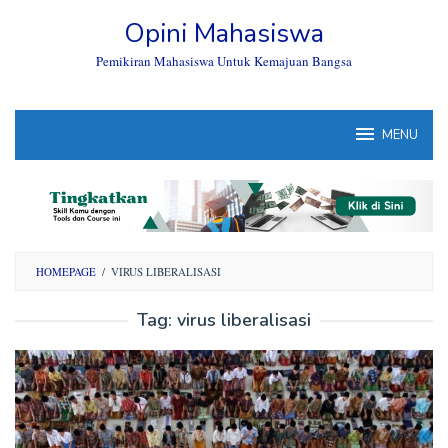
Skip
Opini Mahasiswa
to
content
Pemikiran Mahasiswa Untuk Kemajuan Bangsa
MENU
HOMEPAGE
/
VIRUS LIBERALISASI
Tag:
virus liberalisasi