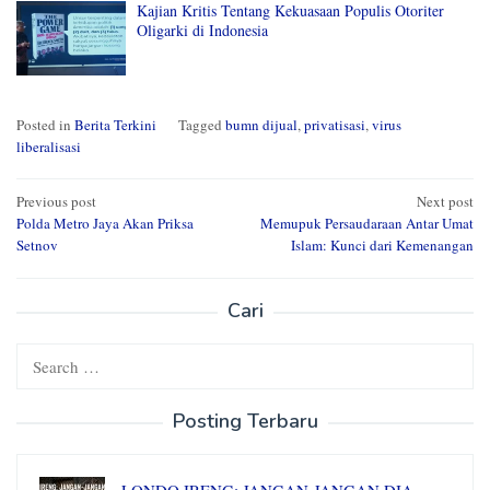
Kajian Kritis Tentang Kekuasaan Populis Otoriter
Oligarki di Indonesia
Posted in
Berita Terkini
Tagged
bumn dijual
,
privatisasi
,
virus
liberalisasi
Post
Previous post
Next post
Polda Metro Jaya Akan Priksa
Memupuk Persaudaraan Antar Umat
navigation
Setnov
Islam: Kunci dari Kemenangan
Cari
Search
for:
Posting Terbaru