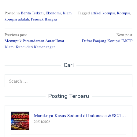
Posted in
Berita Terkini
,
Ekonomi
,
Islam
Tagged
artikel korupsi
,
Korupsi
,
korupsi adalah
,
Perusak Bangsa
Post
Previous post
Next post
Memupuk Persaudaraan Antar Umat
Daftar Panjang Korupsi E-KTP
navigation
Islam: Kunci dari Kemenangan
Cari
Search
for:
Posting Terbaru
Maraknya Kasus Sodomi di Indonesia &#821…
20/04/2026