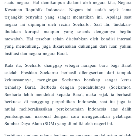
suatu negara. Hal demikanpun dialami oleh negara kita, Negara
Kesatuan Republik Indonesia. Negara ini sudah sejak lama
terjangkit penyakit yang sangat mematikan ini. Apalagi saat
negara ini dipimpin oleh rezim Soeharto. Saat itu, tindakan-
tindakan korupsi maupun yang sejenis dengannya begitu
mewabah. Hal tersebut selain disebabkan oleh kondisi internal
yang mendukung, juga dikarenakan dukungan dari luar, yakini
institusi dan negara-negara Barat.
Kala itu, Soeharto dianggap sebagai harapan baru bagi Barat
setelah Presiden Soekarno berhasil dilengserkan dari tampuk
kekuasaannya, mengingat Soekarno bersikap sangat keras
terhadap Barat. Berbeda dengan pendahulunya (Soekarno),
Soeharto lebih mendekat kepada Barat, maka sejak ia berhasil
berkuasa di panggung perpolitikan Indonesia, saat itu juga ia
mulai meliberalisasikan perekonomian Indonesia atas dalih
pembangunan nasional dengan cara menggadaikan pelabagai
Sumber Daya Alam (SDM) yang di miliki oleh negeri ini.
Terbitnya undang-ndang tentang penanaman modal asing adalah