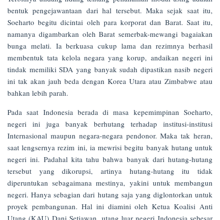
bentuk pengejawantaan dari hal tersebut. Maka sejak saat itu,
Soeharto begitu dicintai oleh para korporat dan Barat. Saat itu,
namanya digambarkan oleh Barat semerbak-mewangi bagaiakan
bunga melati. Ia berkuasa cukup lama dan rezimnya berhasil
membentuk tata kelola negara yang korup, andaikan negeri ini
tindak memiliki SDA yang banyak sudah dipastikan nasib negeri
ini tak akan jauh beda dengan Korea Utara atau Zimbabwe atau
bahkan lebih parah.
Pada saat Indonesia berada di masa kepemimpinan Soeharto,
negeri ini juga banyak berhutang terhadap institusi-institusi
Internasional maupun negara-negara pendonor. Maka tak heran,
saat lengsernya rezim ini, ia mewrisi begitu banyak hutang untuk
negeri ini. Padahal kita tahu bahwa banyak dari hutang-hutang
tersebut yang dikorupsi, artinya hutang-hutang itu tidak
diperuntukan sebagaimana mestinya, yakini untuk membangun
negeri. Hanya sebagian dari hutang saja yang diglontorkan untuk
proyek pembangunan. Hal ini diamini oleh Ketua Koalisi Anti
Utang (KAU) Dani Setiawan, utang luar negeri Indonesia sebesar