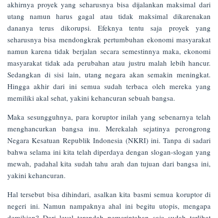
akhirnya proyek yang seharusnya bisa dijalankan maksimal dari
utang namun harus gagal atau tidak maksimal dikarenakan
dananya terus dikorupsi. Efeknya tentu saja proyek yang
seharusnya bisa mendongkrak pertumbuhan ekonomi masyarakat
namun karena tidak berjalan secara semestinnya maka, ekonomi
masyarakat tidak ada perubahan atau justru malah lebih hancur.
Sedangkan di sisi lain, utang negara akan semakin meningkat.
Hingga akhir dari ini semua sudah terbaca oleh mereka yang
memiliki akal sehat, yakini kehancuran sebuah bangsa.
Maka sesungguhnya, para koruptor inilah yang sebenarnya telah
menghancurkan bangsa inu. Merekalah sejatinya perongrong
Negara Kesatuan Republik Indonesia (NKRI) ini. Tanpa di sadari
bahwa selama ini kita telah diperdaya dengan slogan-slogan yang
mewah, padahal kita sudah tahu arah dan tujuan dari bangsa ini,
yakini kehancuran.
Hal tersebut bisa dihindari, asalkan kita basmi semua koruptor di
negeri ini. Namun nampaknya ahal ini begitu utopis, mengapa
demikian? Dari level terendah pemerintahan saja sudah terlihat