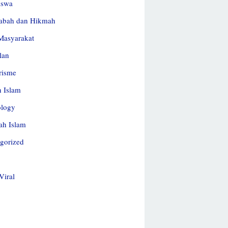
iswa
abah dan Hikmah
Masyarakat
lan
risme
h Islam
ology
ah Islam
gorized
Viral