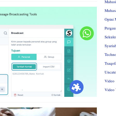
Mahas
Muhas
Opini 
Pergau
Sekule
Syaria
Techn
Tsaqof
Uncate
Video
Video 