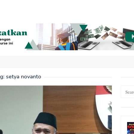
g:
setya novanto
Search
for: