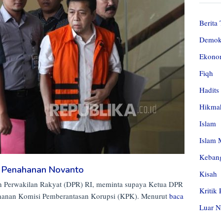
Berita 
Demok
Ekono
Fiqh
Hadits
Hikma
Islam
Islam 
Kebang
a Penahanan Novanto
Kisah
n Perwakilan Rakyat (DPR) RI, meminta supaya Ketua DPR
Kritik
ahanan Komisi Pemberantasan Korupsi (KPK). Menurut
baca
Luar N