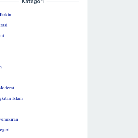
Kategori
Terkini
rasi
mi
h
Moderat
kitan Islam
 Pemikiran
egeri