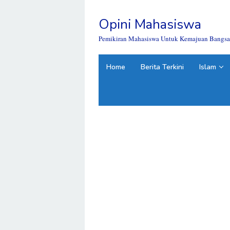
Skip
to
Opini Mahasiswa
content
close
Pemikiran Mahasiswa Untuk Kemajuan Bangsa
Home
Berita Terkini
Islam