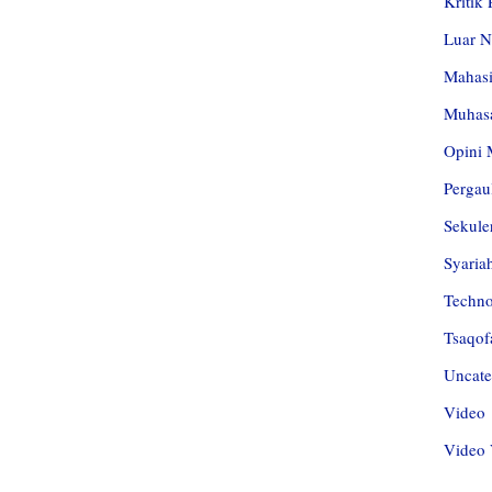
Kritik
Luar N
Mahas
Muhas
Opini 
Pergau
Sekule
Syaria
Techn
Tsaqof
Uncate
Video
Video 