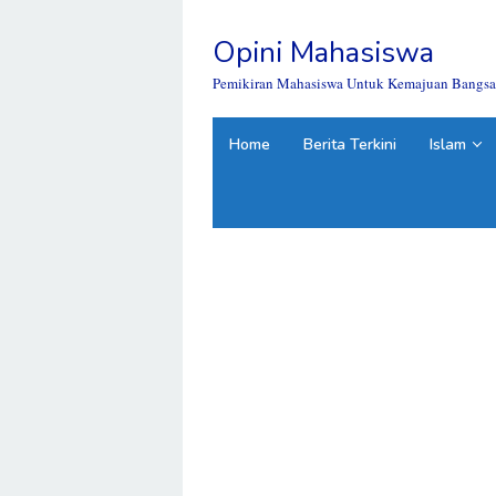
Skip
to
Opini Mahasiswa
content
close
Pemikiran Mahasiswa Untuk Kemajuan Bangsa
Home
Berita Terkini
Islam