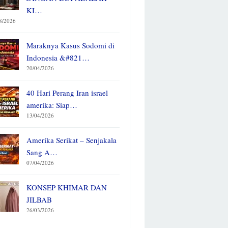
KI…
8/2026
Maraknya Kasus Sodomi di
Indonesia &#821…
20/04/2026
40 Hari Perang Iran israel
amerika: Siap…
13/04/2026
Amerika Serikat – Senjakala
Sang A…
07/04/2026
KONSEP KHIMAR DAN
JILBAB
26/03/2026