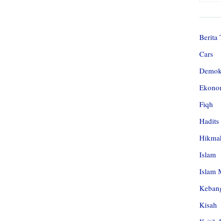
Berita 
Cars
Demok
Ekono
Fiqh
Hadits
Hikma
Islam
Islam 
Kebang
Kisah