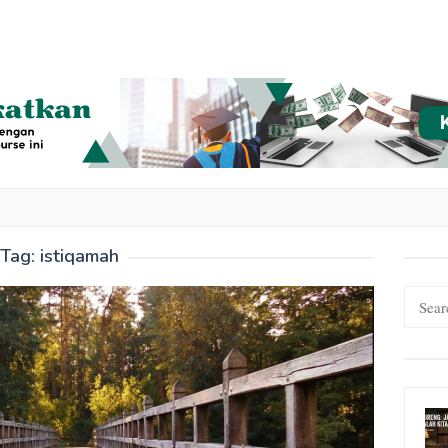
Tag:
istiqamah
Search
for: