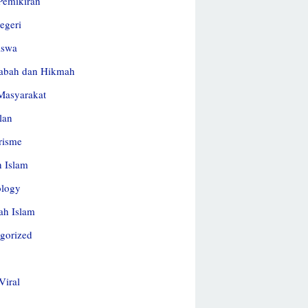
 Pemikiran
egeri
iswa
abah dan Hikmah
Masyarakat
lan
risme
h Islam
ology
ah Islam
gorized
Viral