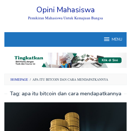
Skip
Opini Mahasiswa
to
content
Pemikiran Mahasiswa Untuk Kemajuan Bangsa
MENU
HOMEPAGE
/
APA ITU BITCOIN DAN CARA MENDAPATKANNYA
Tag:
apa itu bitcoin dan cara mendapatkannya