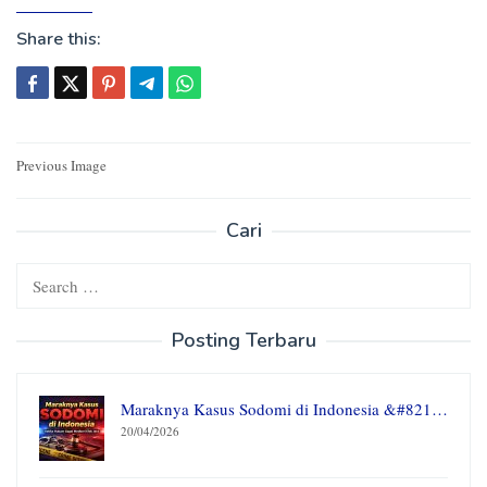
Share this:
Post
Previous Image
navigation
Cari
Search
for:
Posting Terbaru
Maraknya Kasus Sodomi di Indonesia &#821…
20/04/2026