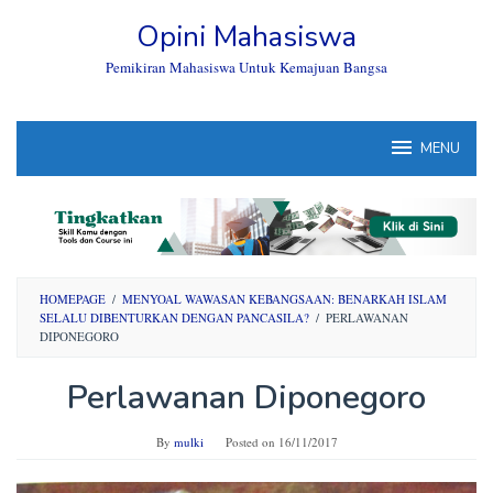
Skip
Opini Mahasiswa
to
content
Pemikiran Mahasiswa Untuk Kemajuan Bangsa
MENU
HOMEPAGE
/
MENYOAL WAWASAN KEBANGSAAN: BENARKAH ISLAM
SELALU DIBENTURKAN DENGAN PANCASILA?
/
PERLAWANAN
DIPONEGORO
Perlawanan Diponegoro
By
mulki
Posted on
16/11/2017