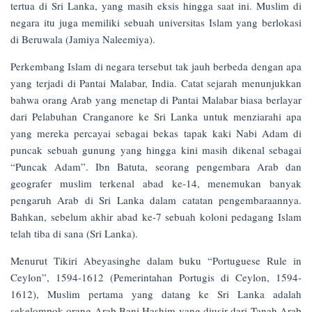
tertua di Sri Lanka, yang masih eksis hingga saat ini. Muslim di
negara itu juga memiliki sebuah universitas Islam yang berlokasi
di Beruwala (Jamiya Naleemiya).
Perkembang Islam di negara tersebut tak jauh berbeda dengan apa
yang terjadi di Pantai Malabar, India. Catat sejarah menunjukkan
bahwa orang Arab yang menetap di Pantai Malabar biasa berlayar
dari Pelabuhan Cranganore ke Sri Lanka untuk menziarahi apa
yang mereka percayai sebagai bekas tapak kaki Nabi Adam di
puncak sebuah gunung yang hingga kini masih dikenal sebagai
“Puncak Adam”. Ibn Batuta, seorang pengembara Arab dan
geografer muslim terkenal abad ke-14, menemukan banyak
pengaruh Arab di Sri Lanka dalam catatan pengembaraannya.
Bahkan, sebelum akhir abad ke-7 sebuah koloni pedagang Islam
telah tiba di sana (Sri Lanka).
Menurut Tikiri Abeyasinghe dalam buku “Portuguese Rule in
Ceylon”, 1594-1612 (Pemerintahan Portugis di Ceylon, 1594-
1612), Muslim pertama yang datang ke Sri Lanka adalah
sekelompok orang Arab Bani Hashim yang diusir dari Tanah Arab