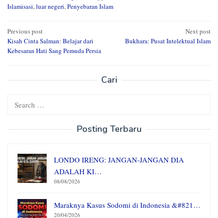
Islamisasi
,
luar negeri
,
Penyebaran Islam
Post
Previous post
Next post
Kisah Cinta Salman: Belajar dari
Bukhara: Pusat Intelektual Islam
navigation
Kebesaran Hati Sang Pemuda Persia
Cari
Search
for:
Posting Terbaru
LONDO IRENG: JANGAN-JANGAN DIA
ADALAH KI…
08/08/2026
Maraknya Kasus Sodomi di Indonesia &#821…
20/04/2026