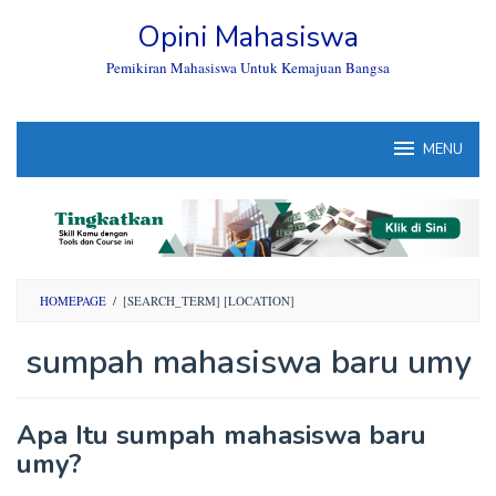
Skip
Opini Mahasiswa
to
content
Pemikiran Mahasiswa Untuk Kemajuan Bangsa
MENU
HOMEPAGE
/
[SEARCH_TERM] [LOCATION]
sumpah mahasiswa baru umy
By
Apa Itu sumpah mahasiswa baru
Opini
umy?
Mahasiswa
Posted
on