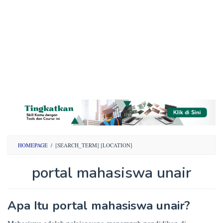
HOMEPAGE
/
[SEARCH_TERM] [LOCATION]
portal mahasiswa unair
By
Apa Itu portal mahasiswa unair?
Opini
Mahasiswa
Posted
Mahasiswa adalah pelajar yang menempuh pendidikan di