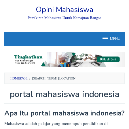
Skip
Opini Mahasiswa
to
content
Pemikiran Mahasiswa Untuk Kemajuan Bangsa
MENU
HOMEPAGE
/
[SEARCH_TERM] [LOCATION]
portal mahasiswa indonesia
By
Apa Itu portal mahasiswa indonesia?
Opini
Mahasiswa
Posted
Mahasiswa adalah pelajar yang menempuh pendidikan di
on