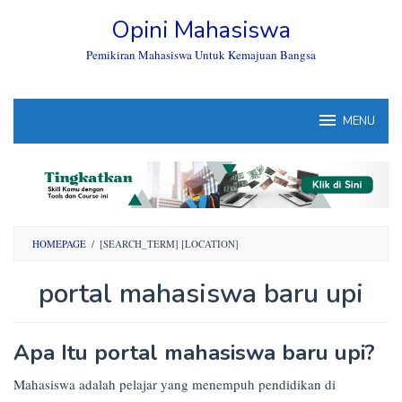
Skip
Opini Mahasiswa
to
content
Pemikiran Mahasiswa Untuk Kemajuan Bangsa
MENU
HOMEPAGE
/
[SEARCH_TERM] [LOCATION]
portal mahasiswa baru upi
By
Apa Itu portal mahasiswa baru upi?
Opini
Mahasiswa
Posted
Mahasiswa adalah pelajar yang menempuh pendidikan di
on