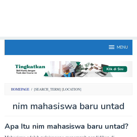
MENU
HOMEPAGE
/
[SEARCH_TERM] [LOCATION]
nim mahasiswa baru untad
By
Apa Itu nim mahasiswa baru untad?
Opini
Mahasiswa
Posted
Mahasiswa adalah pelajar yang menempuh pendidikan di