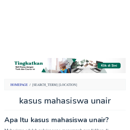
HOMEPAGE
/
[SEARCH_TERM] [LOCATION]
kasus mahasiswa unair
By
Apa Itu kasus mahasiswa unair?
Opini
Mahasiswa
Posted
Mahasiswa adalah pelajar yang menempuh pendidikan di