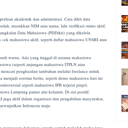
erluan akademik dan administrasi. Cara dikti data
dah, masukkan NIM atau nama, lalu verifikasi status aktif,
 Pangkalan Data Mahasiswa (PDDikti) yang dikelola
cek mahasiswa aktif, seperti daftar mahasiswa UNSRI atau
enuh warna. Ada yang tinggal di asrama mahasiswa
asiswa (seperti anjungan mahasiswa ITPLN atau
mencari penghasilan tambahan melalui freelance untuk
menjadi sorotan berita, seperti demo mahasiswa hari ini
ntroversial seperti mahasiswa IPB terjerat pinjol,
swa Lampung pamer alat kelamin. Di sisi positif,
 juga aktif dalam organisasi dan pengabdian masyarakat,
mewujudkan Indonesia maju.
ng menyusun dokumen seperti contoh makalah mahasiswa,