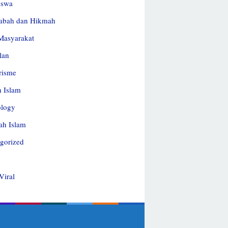
iswa
abah dan Hikmah
Masyarakat
lan
risme
h Islam
ology
ah Islam
gorized
Viral