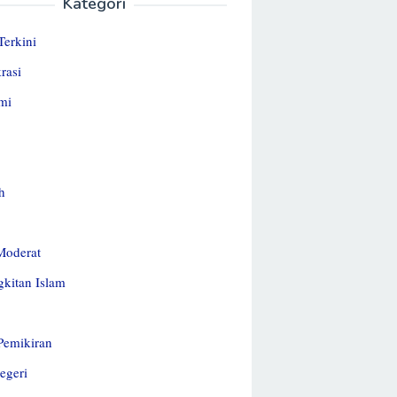
Kategori
Terkini
rasi
mi
h
Moderat
kitan Islam
 Pemikiran
egeri