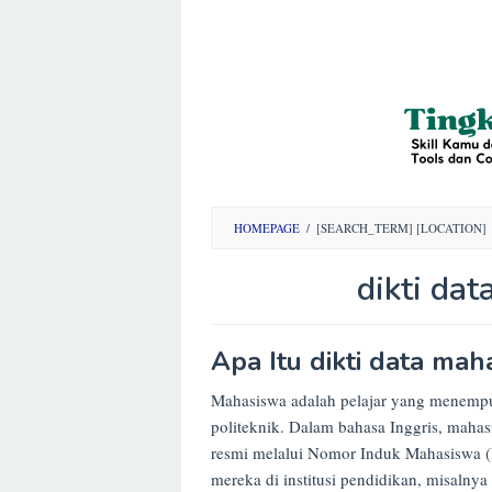
HOMEPAGE
/
[SEARCH_TERM] [LOCATION]
dikti da
By
Apa Itu dikti data mah
Opini
Mahasiswa
Posted
Mahasiswa adalah pelajar yang menempuh 
on
politeknik. Dalam bahasa Inggris, mahas
17/04/2025
resmi melalui Nomor Induk Mahasiswa (N
mereka di institusi pendidikan, misalny