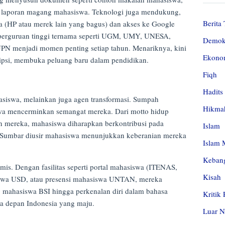
ga laporan magang mahasiswa. Teknologi juga mendukung,
Berita 
 (HP atau merek lain yang bagus) dan akses ke Google
 perguruan tinggi ternama seperti UGM, UMY, UNESA,
Demok
menjadi momen penting setiap tahun. Menariknya, kini
Ekono
ripsi, membuka peluang baru dalam pendidikan.
Fiqh
Hadits
hasiswa, melainkan juga agen transformasi. Sumpah
Hikma
wa mencerminkan semangat mereka. Dari motto hidup
n mereka, mahasiswa diharapkan berkontribusi pada
Islam
 Sumbar diusir mahasiswa menunjukkan keberanian mereka
Islam 
Kebang
is. Dengan fasilitas seperti portal mahasiswa (ITENAS,
Kisah
wa USD, atau presensi mahasiswa UNTAN, mereka
 mahasiswa BSI hingga perkenalan diri dalam bahasa
Kritik
a depan Indonesia yang maju.
Luar N