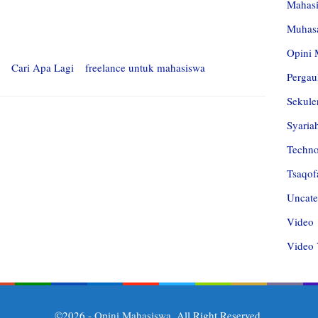
Mahas
Muhas
Opini 
Cari Apa Lagi
freelance untuk mahasiswa
Pergau
Sekule
Syaria
Techn
Tsaqof
Uncate
Video
Video 
©2026 -
Opini Mahasiswa
. All Right Reserved.