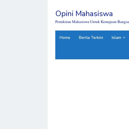
Skip
to
Opini Mahasiswa
content
close
Pemikiran Mahasiswa Untuk Kemajuan Bangsa
Home
Berita Terkini
Islam