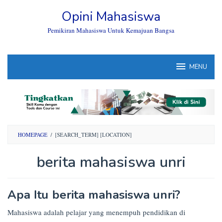
Skip
Opini Mahasiswa
to
content
Pemikiran Mahasiswa Untuk Kemajuan Bangsa
MENU
HOMEPAGE
/
[SEARCH_TERM] [LOCATION]
berita mahasiswa unri
By
Apa Itu berita mahasiswa unri?
Opini
Mahasiswa
Posted
Mahasiswa adalah pelajar yang menempuh pendidikan di
on