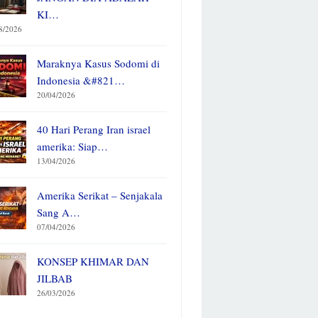
KI…
8/2026
Maraknya Kasus Sodomi di
Indonesia &#821…
20/04/2026
40 Hari Perang Iran israel
amerika: Siap…
13/04/2026
Amerika Serikat – Senjakala
Sang A…
07/04/2026
KONSEP KHIMAR DAN
JILBAB
26/03/2026