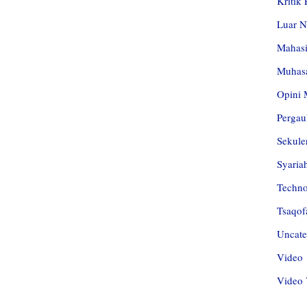
Kritik
Luar N
Mahas
Muhas
Opini 
Pergau
Sekule
Syaria
Techn
Tsaqof
Uncate
Video
Video 