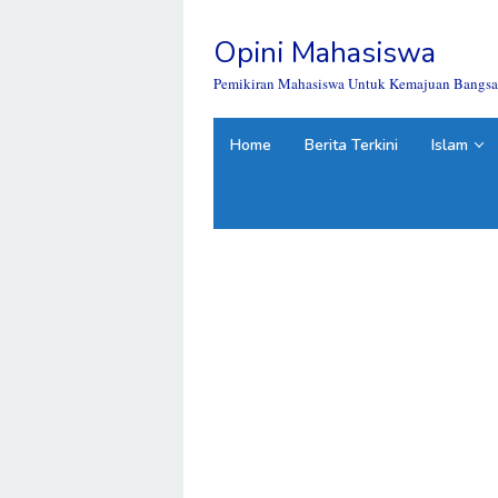
Skip
to
Opini Mahasiswa
content
close
Pemikiran Mahasiswa Untuk Kemajuan Bangsa
Home
Berita Terkini
Islam