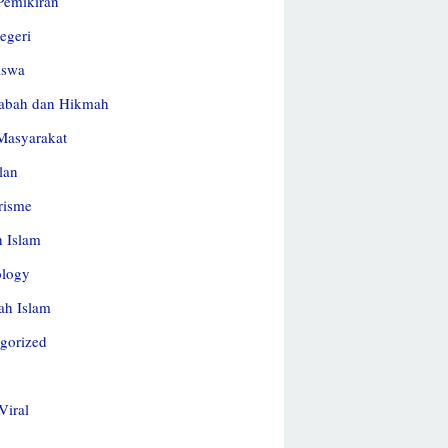
 Pemikiran
egeri
iswa
abah dan Hikmah
Masyarakat
lan
risme
h Islam
ology
ah Islam
gorized
Viral