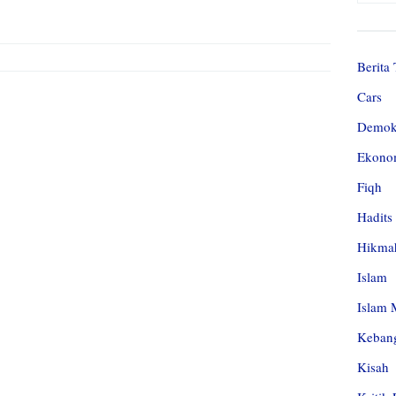
Berita 
Cars
Demok
Ekono
Fiqh
Hadits
Hikma
Islam
Islam 
Kebang
Kisah