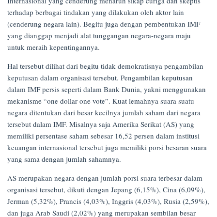
Internasional yang cenderung menaruh sikap curiga dan skeptis
terhadap berbagai tindakan yang dilakukan oleh aktor lain
(cenderung negara lain). Begitu juga dengan pembentukan IMF
yang dianggap menjadi alat tunggangan negara-negara maju
untuk meraih kepentingannya.
Hal tersebut dilihat dari begitu tidak demokratisnya pengambilan
keputusan dalam organisasi tersebut. Pengambilan keputusan
dalam IMF persis seperti dalam Bank Dunia, yakni menggunakan
mekanisme “one dollar one vote”. Kuat lemahnya suara suatu
negara ditentukan dari besar kecilnya jumlah saham dari negara
tersebut dalam IMF. Misalnya saja Amerika Serikat (AS) yang
memiliki persentase saham sebesar 16,52 persen dalam institusi
keuangan internasional tersebut juga memiliki porsi besaran suara
yang sama dengan jumlah sahamnya.
AS merupakan negara dengan jumlah porsi suara terbesar dalam
organisasi tersebut, dikuti dengan Jepang (6,15%), Cina (6,09%),
Jerman (5,32%), Prancis (4,03%), Inggris (4,03%), Rusia (2,59%),
dan juga Arab Saudi (2,02%) yang merupakan sembilan besar