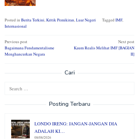
Posted in
Berita Terkini
,
Kritik Pemikiran
,
Luar Negeri
Tagged
IMF
,
Internasional
Post
Previous post
Next post
Bagaimana Fundamentalisme
Kaum Realis Melihat IMF [BAGIAN
navigation
Menghancurkan Negara
II]
Cari
Search
for:
Posting Terbaru
LONDO IRENG: JANGAN-JANGAN DIA
ADALAH KI…
08/08/2026