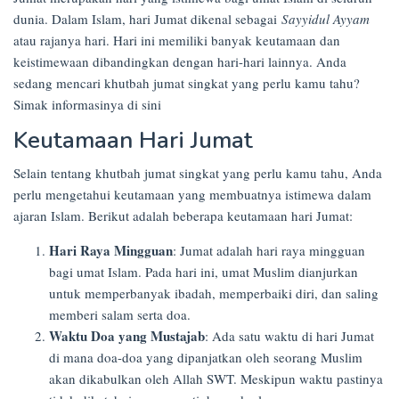
dunia. Dalam Islam, hari Jumat dikenal sebagai
Sayyidul Ayyam
Mahasiswa
Posted
atau rajanya hari. Hari ini memiliki banyak keutamaan dan
on
keistimewaan dibandingkan dengan hari-hari lainnya. Anda
11/07/2024
sedang mencari khutbah jumat singkat yang perlu kamu tahu?
Simak informasinya di sini
Keutamaan Hari Jumat
Selain tentang khutbah jumat singkat yang perlu kamu tahu, Anda
perlu mengetahui keutamaan yang membuatnya istimewa dalam
ajaran Islam. Berikut adalah beberapa keutamaan hari Jumat:
Hari Raya Mingguan
: Jumat adalah hari raya mingguan
bagi umat Islam. Pada hari ini, umat Muslim dianjurkan
untuk memperbanyak ibadah, memperbaiki diri, dan saling
memberi salam serta doa.
Waktu Doa yang Mustajab
: Ada satu waktu di hari Jumat
di mana doa-doa yang dipanjatkan oleh seorang Muslim
akan dikabulkan oleh Allah SWT. Meskipun waktu pastinya