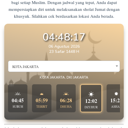
bagi setiap Muslim. Dengan jadwal yang tepat, Anda dapat
mempersiapkan diri untuk melaksanakan sholat Jumat dengan
khusyuk. Silahkan cek berdasarkan lokasi Anda berada.
04:48:17
06 Agustus 2026
23 Safar 1448 H
KOTA JAKARTA
KOTA JAKARTA, DKI JAKARTA
04:45
05:59
06:28
15:23
12:02
SUBUH
TERBIT
DHUHA
ASHAR
DZUHUR