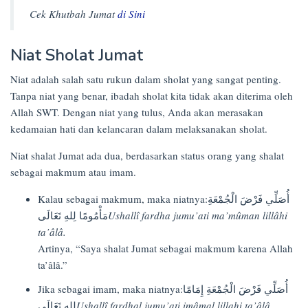
Cek Khutbah Jumat
di Sini
Niat Sholat Jumat
Niat adalah salah satu rukun dalam sholat yang sangat penting.
Tanpa niat yang benar, ibadah sholat kita tidak akan diterima oleh
Allah SWT. Dengan niat yang tulus, Anda akan merasakan
kedamaian hati dan kelancaran dalam melaksanakan sholat.
Niat shalat Jumat ada dua, berdasarkan status orang yang shalat
sebagai makmum atau imam.
Kalau sebagai makmum, maka niatnya:أُصَلِّي فَرْضَ الْجُمْعَةِ
مَأْمُومًا لِلهِ تَعَالَى
Ushallî fardha jumu’ati ma’mûman lillâhi
ta’âlâ.
Artinya, “Saya shalat Jumat sebagai makmum karena Allah
ta’âlâ.”
Jika sebagai imam, maka niatnya:أُصَلِّي فَرْضَ الْجُمْعَةِ إِمَامًا
لِلهِ تَعَالَى
Ushallî fardhal jumu’ati imâmal lillahi ta’âlâ.