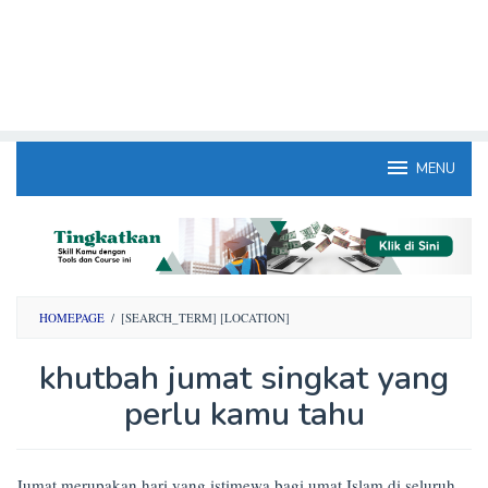
MENU
HOMEPAGE
/
[SEARCH_TERM] [LOCATION]
khutbah jumat singkat yang
perlu kamu tahu
By
Jumat merupakan hari yang istimewa bagi umat Islam di seluruh
Opini