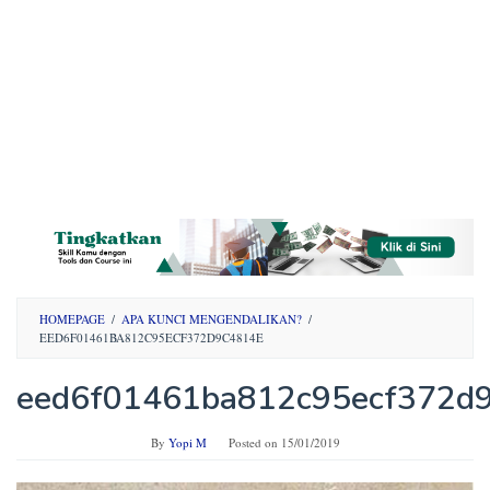
HOMEPAGE
/
APA KUNCI MENGENDALIKAN?
/
EED6F01461BA812C95ECF372D9C4814E
eed6f01461ba812c95ecf372d
By
Yopi M
Posted on
15/01/2019